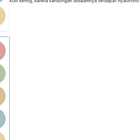
kulit kering, karena kandungan didalamnya terdapat Hyaluronic
sehingga membuat kulit menjadi lembab dan kenyal di area seki
Benefit:
1. Melembabkan kulit area mata
2. Mencerahkan dan melembutkan kulit
Ingredient:
Aqua, Collagen, Hyaluronic Acid, Niacinamide, Allantoin.
BPOM:
NA18190205185