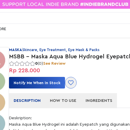
ORE
MASKA
Skincare, Eye Treatment, Eye Mask & Packs
MSBB - Maska Aqua Blue Hydrogel Eyepatc
0
(0)
See Review
Rp 228.000
Notify Me When In Stock
DESCRIPTION
HOW TO USE
INGREDIENTS
Deskription:
Maska Aqua Blue Hydrogel ini adalah Eyepatch yang digunaka