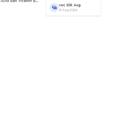
 Acid dan Vitamin B
voc 20k Aug
tar mata.
12 Aug 2026