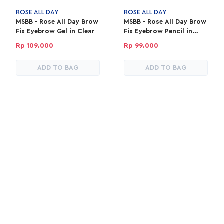
ROSE ALL DAY
ROSE ALL DAY
MSBB - Rose All Day Brow
MSBB - Rose All Day Brow
Fix Eyebrow Gel in Clear
Fix Eyebrow Pencil in
Dark Brown
Rp 109.000
Rp 99.000
ADD TO BAG
ADD TO BAG