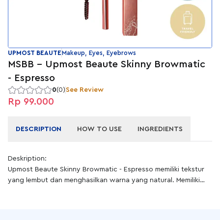
UPMOST BEAUTE
Makeup, Eyes, Eyebrows
MSBB - Upmost Beaute Skinny Browmatic
- Espresso
0
(0)
See Review
Rp 99.000
DESCRIPTION
HOW TO USE
INGREDIENTS
Deskription:
Upmost Beaute Skinny Browmatic - Espresso memiliki tekstur
yang lembut dan menghasilkan warna yang natural. Memiliki
packaging yang praktis dengan sikat yang lembut.
Benefit:
1. Memiliki tekstur yang lembut