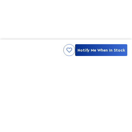
Notify Me When In Stock
Kami ingin seluruh konsumen mendapatkan pengalaman yang
menakjubkan dan merasa menjadi bagian dari merek lokal yang
ditawarkan oleh My Skin But Better, sehingga My Skin But Better
hadir sebagai kurator, tempat konsultasi, dan tempat berbelanja
berbagai perawatan kulit, tubuh, rambut hingga make up.
MSBB READY TO SERVE YOU
info@msbb.co.id
0821-3624-8140
STAY CONNECT WITH US